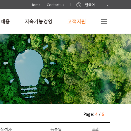
Home
Contact us
한국어
재채용
지속가능경영
고객지원
Page:
4
/
6
작성자
등록일
조회